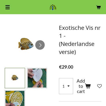
Skip
to
main
content
Exotische Vis nr
1 -
(Nederlandse
versie)
€29.00
Add
to
cart