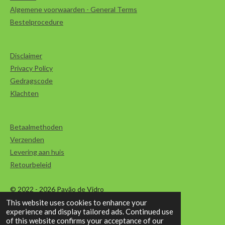
Algemene voorwaarden - General Terms
Bestelprocedure
Disclaimer
Privacy Policy
Gedragscode
Klachten
Betaalmethoden
Verzenden
Levering aan huis
Retourbeleid
© 2022 - 2026 Pavão de Vidro
This website uses cookies to enhance your
Powered by
JouwWeb
experience and display tailored ads. Continued use
of this website confirms your acceptance of our